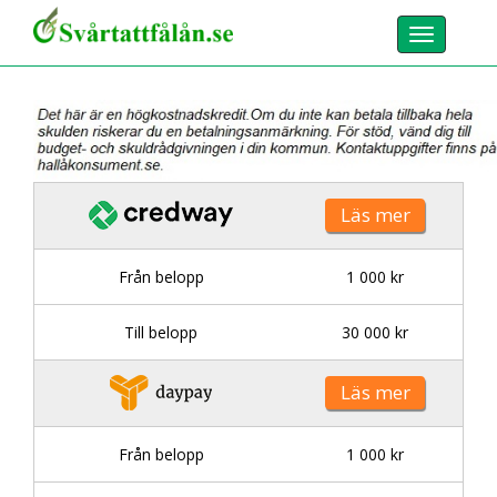
Toggle
navigation
Läs mer
Från belopp
1 000 kr
Till belopp
30 000 kr
Läs mer
Från belopp
1 000 kr